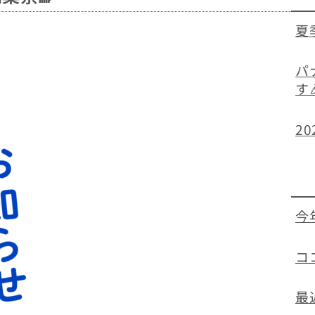
夏
パ
す
2
今
コ
最