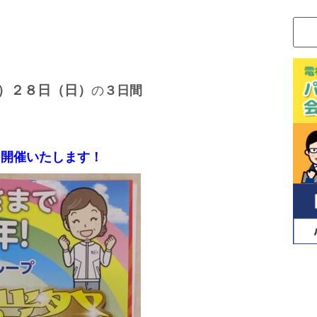
）２８日（日）
の
３日間
を開催いたします！