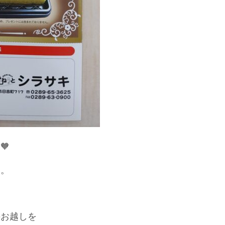
🧡
す。
のお越しを