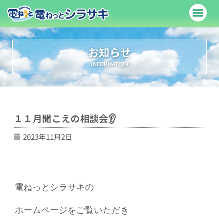
料金表
サービス紹介
でんきやさんブログ
お問い合わせ
店舗案内
お知らせ
INFORMATION
１１月聞こえの相談会👂
2023年11月2日
電ねっとシラサキの
ホームページをご覧いただき