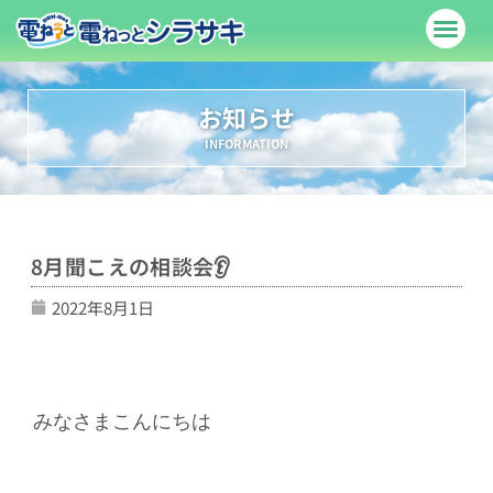
料金表
サービス紹介
でんきやさんブログ
お問い合わせ
店舗案内
お知らせ
INFORMATION
8月聞こえの相談会👂
2022年8月1日
みなさまこんにちは