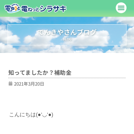
料金表
サービス紹介
でんきやさんブログ
お問い合わせ
店舗案内
でんきやさんブログ
BLOG
知ってましたか？補助金
2021年3月20日
こんにちは(●’◡’●)