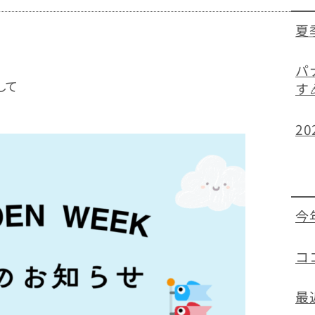
夏
パ
して
す
2
今
コ
最